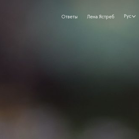
Русски
Ответы
Лена Ястреб