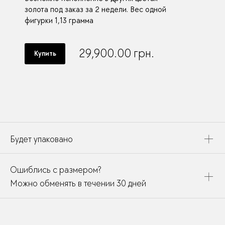
золота под заказ за 2 недели. Вес одной
фигурки 1,13 грамма
29,900.00
грн.
Купить
Будет упаковано
Это украшение будет упаковано в картонную коробку,
Ошиблись с размером?
дополнено открыткой, паспортом украшения и
собрано в подарочный пакет
Можно обменять в течении 30 дней
В течении месяца мы можете заменить размер или
модификацию у любого украшения купленного у нас