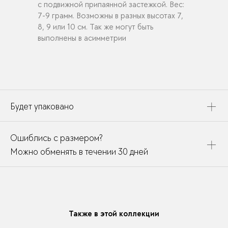
с подвижной припаянной застежкой. Вес:
7-9 грамм. Возможны в разных высотах 7,
8, 9 или 10 см. Так же могут быть
выполнены в асимметрии
Будет упаковано
Это украшение будет упаковано в картонную коробку,
Ошиблись с размером?
дополнено открыткой, паспортом украшения и
собрано в подарочный пакет
Можно обменять в течении 30 дней
В течении месяца мы можете заменить размер или
модификацию у любого украшения купленного у нас
Также в этой коллекции