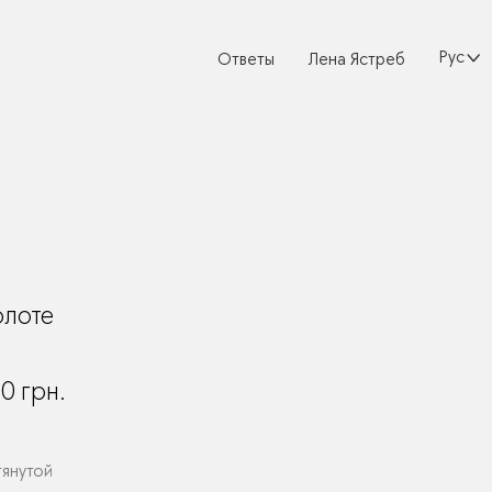
Русски
Ответы
Лена Ястреб
олоте
00
грн.
тянутой