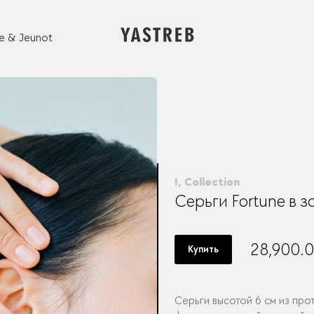
e & Jeunot
I, Collection
Серьги Fortune в з
28,900.
Купить
Серьги высотой 6 см из про