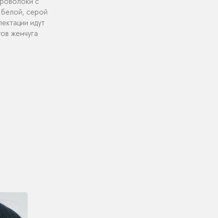
проволоки с
 белой, серой
лектации идут
тов жемчуга