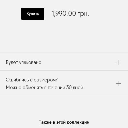
1,990.00
грн.
Купить
Будет упаковано
Это украшение будет упаковано в картонную коробку,
Ошиблись с размером?
дополнено открыткой, паспортом украшения и
собрано в подарочный пакет
Можно обменять в течении 30 дней
В течении месяца мы можете заменить размер или
модификацию у любого украшения купленного у нас
Также в этой коллекции