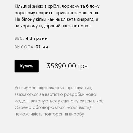
Кільця зі змією в сріблі, чорному та білому
родієвому покритті, приватні замовлення.
На білому кільці камінь клієнта смарагд, а
на чорному підібраний під запит опал.
ВЕС:
4,3 грамм
ВЫСОТА:
37 мм.
35890.00
грн.
Купить
Усі вироби, відзначені як індивідуальні,
вважаються за вартістю розробки нової
моделі, виконуються у єдиному екземплярі.
Окремо обговорюється можливість/
неможливість повторення виробу.