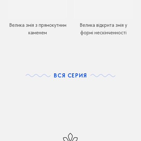
Велика змія з прямокутним
Велика відкрита змія у
каменем
формі нескінченності
ВСЯ СЕРИЯ