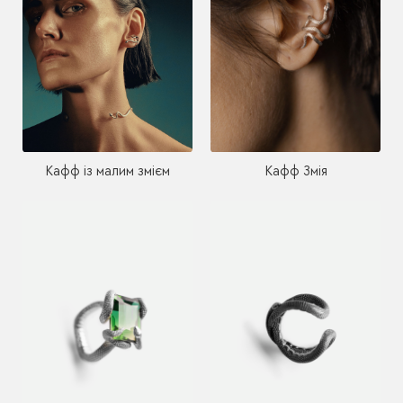
Кафф Змія
Кафф із малим змієм