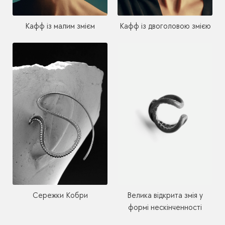
Кафф із малим змієм
Кафф із двоголовою змією
Сережки Кобри
Велика відкрита змія у
формі нескінченності