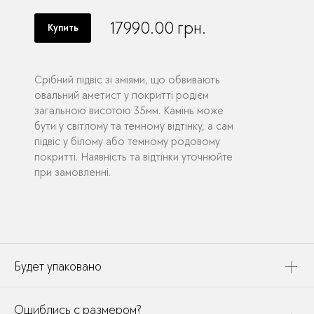
17990.00
грн.
Купить
Срібний підвіс зі зміями, що обвивають
овальний аметист у покритті родієм
загальною висотою 35мм. Камінь може
бути у світлому та темному відтінку, а сам
підвіс у білому або темному родовому
покритті. Наявність та відтінки уточнюйте
при замовленні.
Будет упаковано
Это украшение будет упаковано в картонную коробку,
Ошиблись с размером?
дополнено открыткой, паспортом украшения и