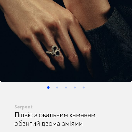
Serpent
Підвіс з овальним каменем,
обвитий двома зміями