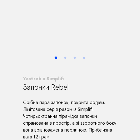
Yastreb x Simplifi
Запонки Rebel
Срібна пара запонок, покрита родієм.
Лімітована серія разом із Simplifi.
Чотирьохгранна пірамідка запонки
спрямована в простір, а зі зворотного боку
вона врівноважена перлиною. Приблизна
вага 12 грам