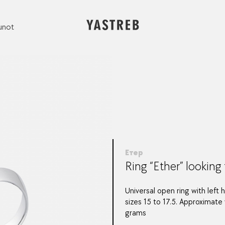
unot
Етер
Ring “Ether” looking 
Universal open ring with left 
sizes 15 to 17.5. Approximate
grams