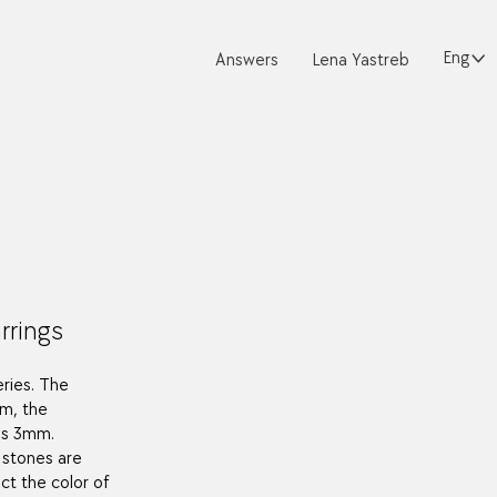
English
Answers
Lena Yastreb
rrings
eries. The
mm, the
 is 3mm.
 stones are
ct the color of